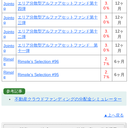
エリア分散型アルファアセットファンド第十
3.
12ヶ
Jointo
0％
α
四弾
月
エリア分散型アルファアセットファンド第十
3.
12ヶ
Jointo
0％
α
三弾
月
エリア分散型アルファアセットファンド第十
3.
12ヶ
Jointo
0％
α
二弾
月
エリア分散型アルファアセットファンド 第
3.
12ヶ
Jointo
0％
α
十一弾
月
2.
Rimpl
Rimple's Selection #96
6ヶ月
e
7％
2.
Rimpl
Rimple's Selection #95
6ヶ月
e
7％
参考記事
不動産クラウドファンディングの分配金シミュレーター
▲上へ戻る