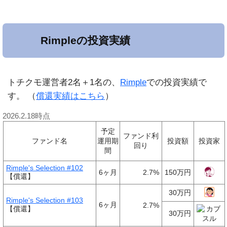
Rimpleの投資実績
トチクモ運営者2名＋1名の、
Rimple
での投資実績で
す。 （
償還実績はこちら
）
2026.2.18時点
予定
ファンド
利
ファンド名
運用期
投資額
投資家
回り
間
Rimple's Selection #102
6ヶ月
2.7%
150万円
【償還】
30万円
Rimple's Selection #103
6ヶ月
2.7%
【償還】
30万円