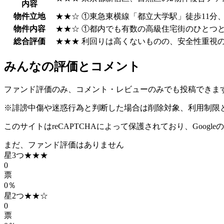
内容
物件立地
★★☆
①東急東横線「都立大学駅」徒歩11分
物件内容
★★☆
①都内でも有数の高級住宅街のひとつ
総合評価
★★★
利回りは高くないものの、安全性重視
みんなの評価とコメント
ファンド評価のみ、コメント・レビューのみでも投稿できま
※誹謗中傷や迷惑行為と判断した場合は削除対象、利用制限
このサイトはreCAPTCHAによって保護されており、Google
まだ、ファンド評価はありません
星3つ
★★★
0
票
0％
星2つ
★★☆
0
票