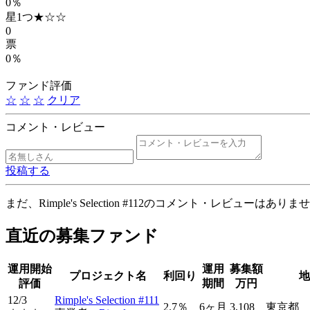
0％
星1つ
★☆☆
0
票
0％
ファンド評価
☆
☆
☆
クリア
コメント・レビュー
投稿する
まだ、Rimple's Selection #112のコメント・レビューはありま
直近の募集ファンド
運用開始
運用
募集額
プロジェクト名
利回り
地
評価
期間
万円
12/3
Rimple's Selection #111
2.7％
6ヶ月
3,108
東京都