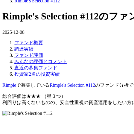
Rimple's Selection #112
Rimple's Selection #112
2025-12-08
ファンド概要
調達実績
ファンド評価
みんなの評価とコメント
直近の募集ファンド
投資家2名の投資実績
Rimple
で募集している
Rimple's Selection #112
のファンド分析で
総合評価は
★★★
（星３つ）
利回りは高くないものの、安全性重視の資産運用をしたい方