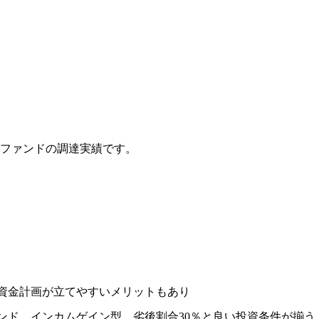
#112」のファンドの調達実績です。
。
資金計画が立てやすいメリットもあり
ンド、インカムゲイン型、劣後割合30％と良い投資条件が揃う