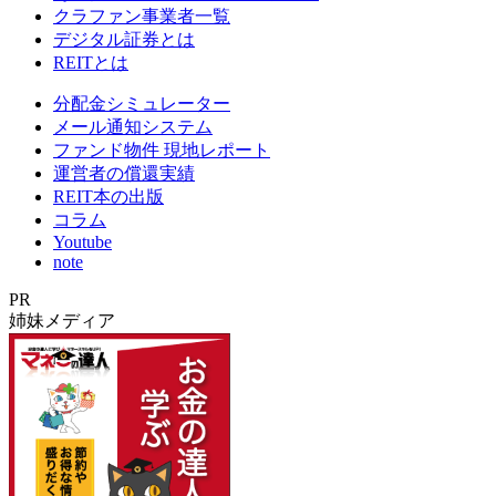
クラファン事業者一覧
デジタル証券とは
REITとは
分配金シミュレーター
メール通知システム
ファンド物件 現地レポート
運営者の償還実績
REIT本の出版
コラム
Youtube
note
PR
姉妹メディア