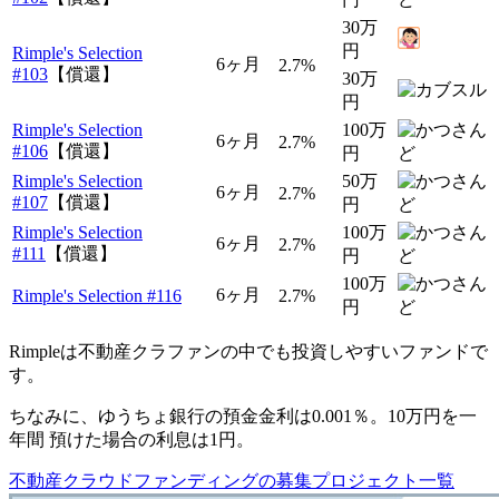
30万
円
Rimple's Selection
6ヶ月
2.7%
#103
【償還】
30万
円
Rimple's Selection
100万
6ヶ月
2.7%
#106
【償還】
円
Rimple's Selection
50万
6ヶ月
2.7%
#107
【償還】
円
Rimple's Selection
100万
6ヶ月
2.7%
#111
【償還】
円
100万
6ヶ月
Rimple's Selection #116
2.7%
円
Rimpleは不動産クラファンの中でも投資しやすいファンドで
す。
ちなみに、ゆうちょ銀行の預金金利は0.001％。10万円を一
年間 預けた場合の利息は
1円
。
不動産クラウドファンディングの募集プロジェクト一覧