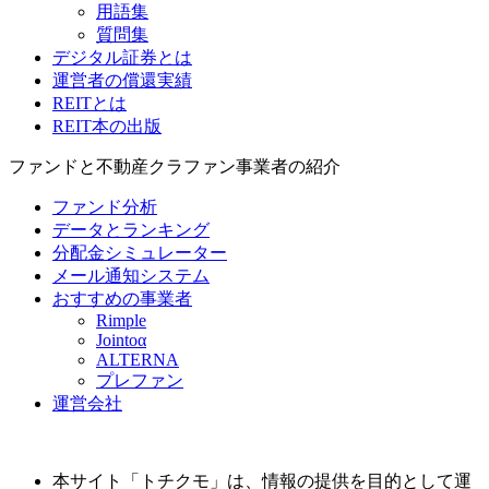
用語集
質問集
デジタル証券とは
運営者の償還実績
REITとは
REIT本の出版
ファンドと不動産クラファン事業者の紹介
ファンド分析
データとランキング
分配金シミュレーター
メール通知システム
おすすめの事業者
Rimple
Jointoα
ALTERNA
プレファン
運営会社
本サイト「トチクモ」は、情報の提供を目的として運