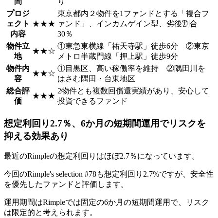
間
り
プロジ
東京都内２物件を1ファンドとする「複合フ
ェクト
★★★
ァンド」、インカムゲイン型、劣後割合
内容
30％
物件立
①東急東横線「祐天寺駅」徒歩6分 ②東京
★★☆
地
メトロ半蔵門線「押上駅」徒歩9分
物件内
①目黒区、高い稼働率を維持 ②隅田川を
★★☆
容
はさむ隅田・台東地区
総合評
2物件とも複数回償還実績があり、安心して
★★★
価
投資できるファンド
想定利回り2.7％、6か月の短期間運用でリスクを
抑える効果あり
最近のRimpleの想定利回りはほぼ2.7％になっています。
今回のRimple's selection #78も想定利回り2.7%ですが、安全性
を優先したファンドと評価します。
運用期間はRimpleでは固定の6か月の短期間運用で、リスク
は限定的と考えられます。