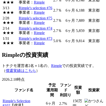
2.7％
6ヶ月
8,148
東京都
★★★
事業者：
Rimple
3/13
Rimple's selection #76
2.7％
6ヶ月
6,188
東京都
★★★
事業者：
Rimple
2/28
Rimple's selection #75
2.7％
6ヶ月
7,889
東京都
★★★
事業者：
Rimple
2/14
Rimple's selection #74
2.7％
6ヶ月
5,859
東京都
★★★
事業者：
Rimple
1/31
Rimple's selection #73
5.0％
6ヶ月
9,814
東京都
★★★
事業者：
Rimple
Rimpleの投資実績
トチクモ運営者2名＋1名の、
Rimple
での投資実績です。
（
償還実績はこちら
）
2026.2.18時点
予定
ファン
投資
ファンド名
運用期
ド
投資家
額
間
利回り
Rimple's Selection
150万
6ヶ月
2.7%
#102
【償還】
円