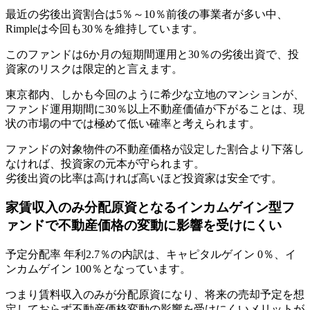
最近の劣後出資割合は5％～10％前後の事業者が多い中、
Rimpleは今回も30％を維持しています。
このファンドは
6か月の短期間運用と30％の劣後出資で、投
資家のリスクは限定的
と言えます。
東京都内、しかも今回のように希少な立地のマンションが、
ファンド運用期間に30％以上不動産価値が下がることは、現
状の市場の中では極めて低い確率と考えられます。
ファンドの対象物件の不動産価格が設定した割合より下落し
なければ、投資家の元本が守られます。
劣後出資の比率は高ければ高いほど投資家は安全です。
家賃収入のみ分配原資となるインカムゲイン型フ
ァンドで不動産価格の変動に影響を受けにくい
予定分配率 年利2.7％の内訳は、キャピタルゲイン 0％、イ
ンカムゲイン 100％となっています。
つまり賃料収入のみが分配原資になり、
将来の売却予定を想
定しておらず不動産価格変動の影響を受けにくいメリット
が