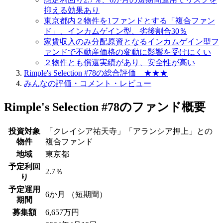
抑える効果あり
東京都内２物件を1ファンドとする「複合ファン
ド」、インカムゲイン型、劣後割合30％
家賃収入のみ分配原資となるインカムゲイン型フ
ァンドで不動産価格の変動に影響を受けにくい
２物件とも償還実績があり、安全性が高い
Rimple's Selection #78の総合評価 ★★★
みんなの評価・コメント・レビュー
Rimple's Selection #78のファンド概要
投資対象
「クレイシア祐天寺」「アランシア押上」との
物件
複合ファンド
地域
東京都
予定利回
2.7％
り
予定運用
6か月 （短期間）
期間
募集額
6,657万円