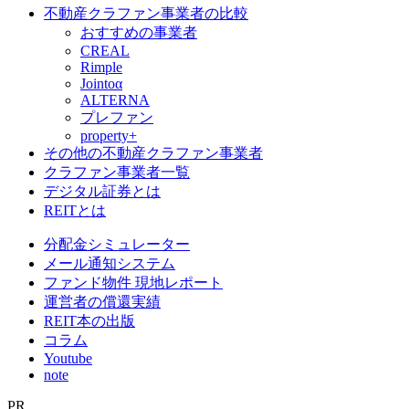
不動産クラファン事業者の比較
おすすめの事業者
CREAL
Rimple
Jointoα
ALTERNA
プレファン
property+
その他の不動産クラファン事業者
クラファン事業者一覧
デジタル証券とは
REITとは
分配金シミュレーター
メール通知システム
ファンド物件 現地レポート
運営者の償還実績
REIT本の出版
コラム
Youtube
note
PR