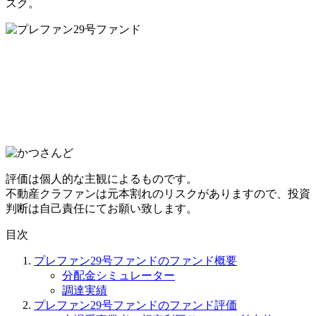
スク。
評価は個人的な主観によるものです。
不動産クラファンは元本割れのリスクがありますので、投資
判断は自己責任にてお願い致します。
目次
プレファン29号ファンドのファンド概要
分配金シミュレーター
調達実績
プレファン29号ファンドのファンド評価