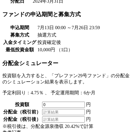
分配日
2024年3月31日
ファンドの申込期間と募集方式
申込期間
7月13日 00:00 ～7月26日 23:59
募集方式
抽選方式
入金タイミング
投資確定後
最低投資金額
10,000円 （1口）
分配金シミュレーター
投資額を入力すると、「プレファン29号ファンド」の分配金
のシミュレーション結果を表示します。
予定利回り：
4.75％
、 予定運用期間：
6か月
投資額
円
分配金（税引前）
円
分配金（税引後）
円
※税引後は、分配金源泉徴収 20.42%で計算