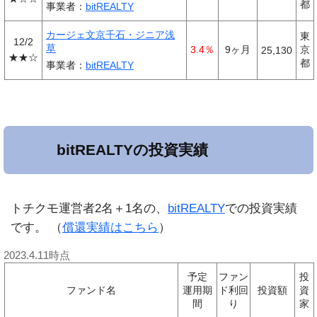
都
事業者：
bitREALTY
カージェ文京千石・ジニア浅
東
12/2
草
3.4％
9ヶ月
京
25,130
★★☆
都
事業者：
bitREALTY
bitREALTYの投資実績
トチクモ運営者2名＋1名の、
bitREALTY
での投資実績
です。 （
償還実績はこちら
）
2023.4.11時点
予定
ファン
投
ファンド名
運用期
ド
利回
投資額
資
間
り
家