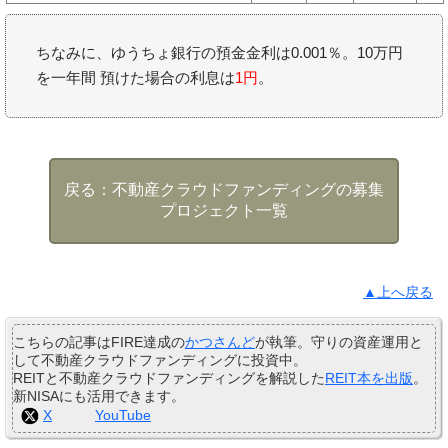
ちなみに、ゆうちょ銀行の預金金利は0.001％。10万円
を一年間 預けた場合の利息は
1円
。
不動産クラウドファンディングの募集
プロジェクト一覧
▲上へ戻る
こちらの記事はFIRE達成の
かつさんど
が執筆。守りの資産運用と
して不動産クラウドファンディングに投資中。
REITと不動産クラウドファンディングを解説した
REIT本を出版
。
新NISAにも活用できます。
X
YouTube