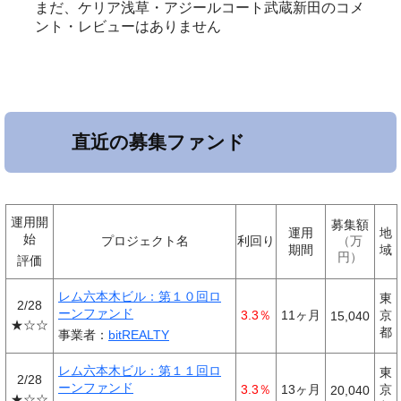
まだ、ケリア浅草・アジールコート武蔵新田のコメ
ント・レビューはありません
直近の募集ファンド
運用開
募集額
運用
地
始
プロジェクト名
利回り
万
期間
域
円
評価
レム六本木ビル：第１０回ロ
東
2/28
ーンファンド
3.3％
11ヶ月
京
15,040
★☆☆
都
事業者：
bitREALTY
レム六本木ビル：第１１回ロ
東
2/28
ーンファンド
3.3％
13ヶ月
京
20,040
★☆☆