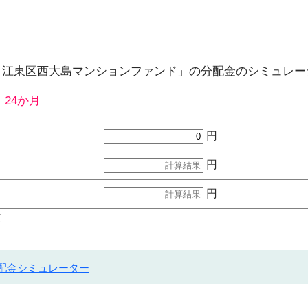
号 江東区西大島マンションファンド」の分配金のシミュレ
：
24か月
円
円
円
算
配金シミュレーター