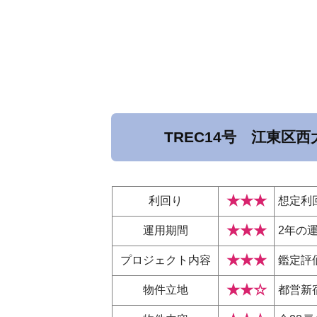
TREC14号 江東
★★★
利回り
想定利
★★★
運用期間
2年の
★★★
プロジェクト
内容
鑑定評
★★☆
物件立地
都営新