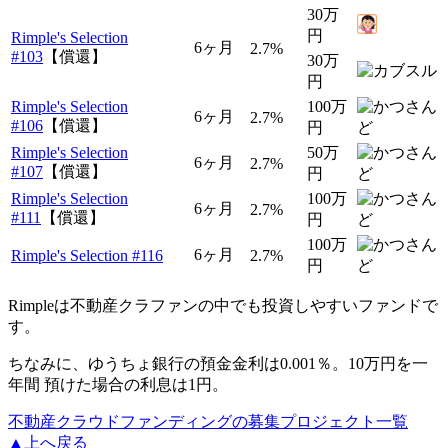
30万
円
Rimple's Selection
6ヶ月
2.7%
#103
【償還】
30万
円
Rimple's Selection
100万
6ヶ月
2.7%
#106
【償還】
円
Rimple's Selection
50万
6ヶ月
2.7%
#107
【償還】
円
Rimple's Selection
100万
6ヶ月
2.7%
#111
【償還】
円
100万
6ヶ月
Rimple's Selection #116
2.7%
円
Rimpleは不動産クラファンの中でも投資しやすいファンドで
す。
ちなみに、ゆうちょ銀行の預金金利は0.001％。10万円を一
年間 預けた場合の利息は
1円
。
不動産クラウドファンディングの募集プロジェクト一覧
▲上へ戻る