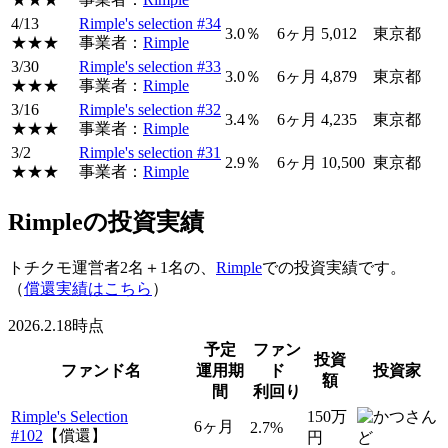
4/13
Rimple's selection #34
3.0％
6ヶ月
5,012
東京都
★★★
事業者：
Rimple
3/30
Rimple's selection #33
3.0％
6ヶ月
4,879
東京都
★★★
事業者：
Rimple
3/16
Rimple's selection #32
3.4％
6ヶ月
4,235
東京都
★★★
事業者：
Rimple
3/2
Rimple's selection #31
2.9％
6ヶ月
10,500
東京都
★★★
事業者：
Rimple
Rimpleの投資実績
トチクモ運営者2名＋1名の、
Rimple
での投資実績です。
（
償還実績はこちら
）
2026.2.18時点
予定
ファン
投資
ファンド名
運用期
ド
投資家
額
間
利回り
Rimple's Selection
150万
6ヶ月
2.7%
#102
【償還】
円