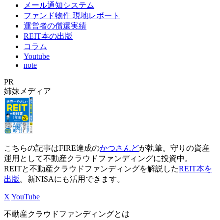
メール通知システム
ファンド物件 現地レポート
運営者の償還実績
REIT本の出版
コラム
Youtube
note
PR
姉妹メディア
こちらの記事はFIRE達成の
かつさんど
が執筆。守りの資産
運用として不動産クラウドファンディングに投資中。
REITと不動産クラウドファンディングを解説した
REIT本を
出版
。新NISAにも活用できます。
X
YouTube
不動産クラウドファンディングとは