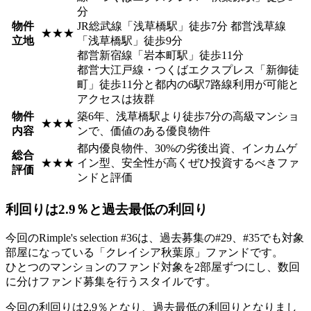
分
物件
JR総武線「浅草橋駅」徒歩7分 都営浅草線
★★★
立地
「浅草橋駅」徒歩9分
都営新宿線「岩本町駅」徒歩11分
都営大江戸線・つくばエクスプレス「新御徒
町」徒歩11分と都内の6駅7路線利用が可能と
アクセスは抜群
物件
築6年、浅草橋駅より徒歩7分の高級マンショ
★★★
内容
ンで、価値のある優良物件
都内優良物件、30%の劣後出資、インカムゲ
総合
★★★
イン型、安全性が高くぜひ投資するべきファ
評価
ンドと評価
利回りは2.9％と過去最低の利回り
今回のRimple's selection #36は、過去募集の#29、#35でも対象
部屋になっている「クレイシア秋葉原」ファンドです。
ひとつのマンションのファンド対象を2部屋ずつにし、数回
に分けファンド募集を行うスタイルです。
今回の利回りは2.9％
となり、過去最低の利回りとなりまし