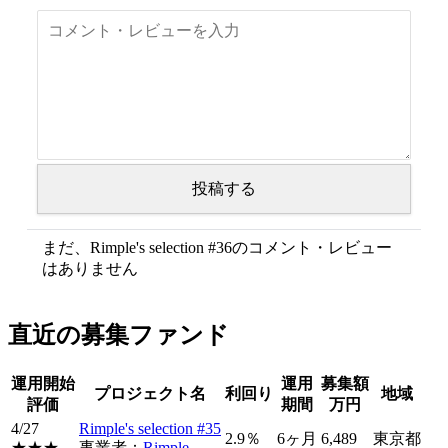
投稿する
まだ、Rimple's selection #36のコメント・レビュー
はありません
直近の募集ファンド
運用開始
運用
募集額
プロジェクト名
利回り
地域
評価
期間
万円
4/27
Rimple's selection #35
2.9％
6ヶ月
6,489
東京都
★★★
事業者：
Rimple