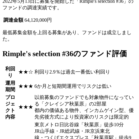
2022年5月13日に募集を開始した「Rimple's selection #36」の
ファンドの調達実績です。
調達金額
64,120,000円
最低募集金額を上回る募集があり、
ファンドは成立
しまし
た。
Rimple's selection #36のファンド評価
利回
★★☆
利回り2.9％は過去一番低い利回り
り
運用
★★★
6か月と短期間運用でリスクは低い
期間
プロ
以前募集のファンドでも対象物件になってい
ジェ
る「クレイシア秋葉原」の2部屋
★★★
クト
都内の価値ある物件、インカムゲイン型、優
内容
先劣後方式により投資家のリスクは限定的
東京メトロ日比谷線「秋葉原」徒歩10分
JR山手線・JR総武線・JR京浜東北
線・つくばエクスプレス「秋葉原駅」徒歩9