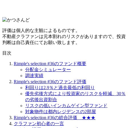
評価は個人的な主観によるものです。
不動産クラファンは元本割れのリスクがありますので、投資
判断は自己責任にてお願い致します。
目次
Rimple's selection #36のファンド概要
分配金シミュレーター
調達実績
Rimple's selection #36のファンド評価
利回りは2.9％と過去最低の利回り
優先劣後方式により投資家のリスクを軽減、30％
の劣後出資割合
リスクの低いインカムゲイン型ファンド
対象物件は都内レジデンスの2部屋
Rimple's selection #36の総合評価 ★★★
クラファン初心者の一言