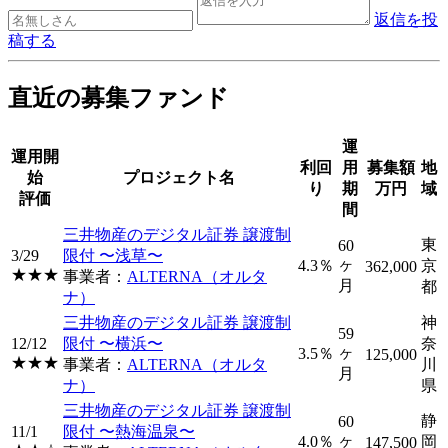
返信を投
稿する
直近の募集ファンド
運
運用開
利回
用
募集額
地
始
プロジェクト名
り
期
万円
域
評価
間
三井物産のデジタル証券 譲渡制
東
60
3/29
限付 〜浅草〜
ヶ
4.3％
京
362,000
★★★
事業者：
ALTERNA（オルタ
月
都
ナ）
三井物産のデジタル証券 譲渡制
神
59
12/12
限付 〜横浜〜
奈
ヶ
3.5％
125,000
★★★
事業者：
ALTERNA（オルタ
川
月
ナ）
県
三井物産のデジタル証券 譲渡制
静
60
11/1
限付 〜熱海温泉〜
ヶ
4.0％
岡
147,500