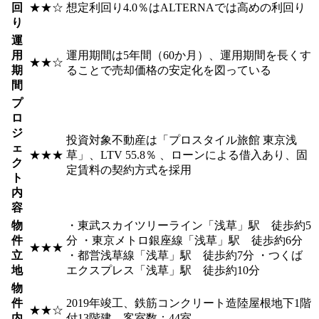
回
★★☆
想定利回り4.0％はALTERNAでは高めの利回り
り
運
用
運用期間は5年間（60か月）、運用期間を長くす
★★☆
期
ることで売却価格の安定化を図っている
間
プ
ロ
ジ
投資対象不動産は「プロスタイル旅館 東京浅
ェ
★★★
草」、LTV 55.8％ 、ローンによる借入あり、固
ク
定賃料の契約方式を採用
ト
内
容
物
・東武スカイツリーライン「浅草」駅 徒歩約5
件
分 ・東京メトロ銀座線「浅草」駅 徒歩約6分
★★★
立
・都営浅草線「浅草」駅 徒歩約7分 ・つくば
地
エクスプレス「浅草」駅 徒歩約10分
物
件
2019年竣工、鉄筋コンクリート造陸屋根地下1階
★★☆
内
付13階建、客室数：44室