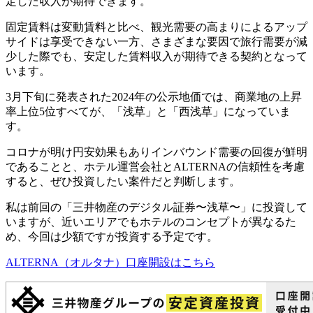
定した収入が期待
できます。
固定賃料は変動賃料と比べ、観光需要の高まりによるアップ
サイドは享受できない一方、さまざまな要因で旅行需要が減
少した際でも、安定した賃料収入が期待できる契約となって
います。
3月下旬に発表された2024年の公示地価では、商業地の上昇
率上位5位すべてが、「浅草」と「西浅草」になっていま
す。
コロナが明け円安効果もありインバウンド需要の回復が鮮明
であることと、ホテル運営会社とALTERNAの信頼性を考慮
すると、ぜひ投資したい案件だと判断します。
私は前回の「三井物産のデジタル証券〜浅草〜」に投資して
いますが、近いエリアでもホテルのコンセプトが異なるた
め、今回は少額ですが投資する予定です。
ALTERNA（オルタナ）
口座開設はこちら