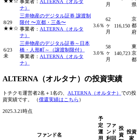
★★☆
事業者：
ALTERNA（オルタ
月
県
ナ）
三井物産のデジタル証券 譲渡制
京
62
8/29
限付 〜京都・三条〜
ヶ
3.6％
都
116,150
★★☆
事業者：
ALTERNA（オルタ
月
府
ナ）
三井物産のデジタル証券～日本
東
58
6/23
橋・人形町～（譲渡制限付）
ヶ
3.0％
京
140,723
未
事業者：
ALTERNA（オルタ
月
都
ナ）
ALTERNA（オルタナ）の投資実績
トチクモ運営者2名＋1名の、
ALTERNA（オルタナ）
での投
資実績です。 （
償還実績はこちら
）
2025.3.21時点
予
定
ファ
投
運
ンド
投資
ファンド名
資
用
利回
家