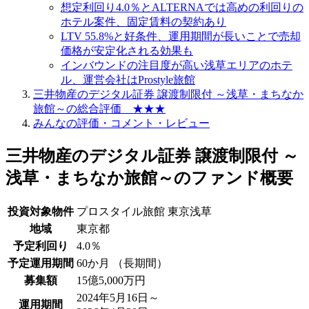
想定利回り4.0％とALTERNAでは高めの利回りの
ホテル案件、固定賃料の契約あり
LTV 55.8%と好条件、運用期間が長いことで売却
価格が安定化される効果も
インバウンドの注目度が高い浅草エリアのホテ
ル、運営会社はProstyle旅館
三井物産のデジタル証券 譲渡制限付 ～浅草・まちなか
旅館～の総合評価 ★★★
みんなの評価・コメント・レビュー
三井物産のデジタル証券 譲渡制限付 ～
浅草・まちなか旅館～のファンド概要
投資対象物件
プロスタイル旅館 東京浅草
地域
東京都
予定利回り
4.0％
予定運用期間
60か月 （長期間）
募集額
15億5,000万円
2024年5月16日～
運用期間