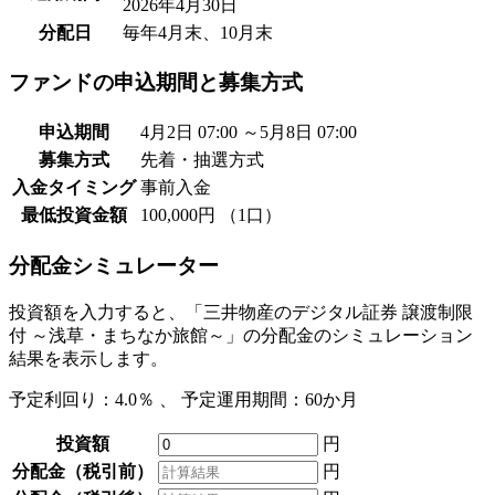
2026年4月30日
分配日
毎年4月末、10月末
ファンドの申込期間と募集方式
申込期間
4月2日 07:00 ～5月8日 07:00
募集方式
先着・抽選方式
入金タイミング
事前入金
最低投資金額
100,000円 （1口）
分配金シミュレーター
投資額を入力すると、「三井物産のデジタル証券 譲渡制限
付 ～浅草・まちなか旅館～」の分配金のシミュレーション
結果を表示します。
予定利回り：
4.0％
、 予定運用期間：
60か月
投資額
円
分配金（税引前）
円