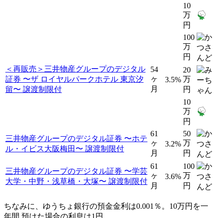
10
万
円
100
万
円
＜再販売＞三井物産グループのデジタル
54
20
ヶ
証券 〜ザ ロイヤルパークホテル 東京汐
万
3.5%
月
留〜 譲渡制限付
円
10
万
円
61
50
三井物産グループのデジタル証券 〜ホテ
ヶ
万
3.2%
ル・イビス大阪梅田〜 譲渡制限付
月
円
61
100
三井物産グループのデジタル証券 〜学芸
ヶ
万
3.6%
大学・中野・浅草橋・大塚〜 譲渡制限付
月
円
ちなみに、ゆうちょ銀行の預金金利は0.001％。10万円を一
年間 預けた場合の利息は
1円
。