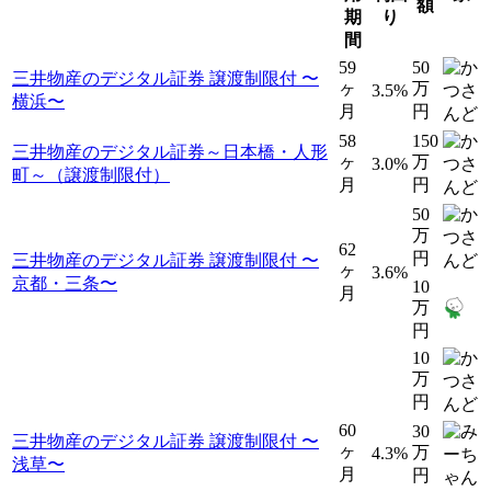
額
期
り
間
59
50
三井物産のデジタル証券 譲渡制限付 〜
ヶ
万
3.5%
横浜〜
月
円
58
150
三井物産のデジタル証券～日本橋・人形
ヶ
万
3.0%
町～（譲渡制限付）
月
円
50
万
62
円
三井物産のデジタル証券 譲渡制限付 〜
ヶ
3.6%
京都・三条〜
10
月
万
円
10
万
円
60
30
三井物産のデジタル証券 譲渡制限付 〜
ヶ
万
4.3%
浅草〜
月
円