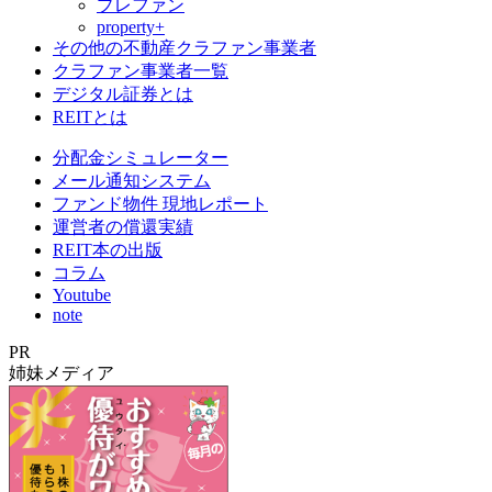
プレファン
property+
その他の不動産クラファン事業者
クラファン事業者一覧
デジタル証券とは
REITとは
分配金シミュレーター
メール通知システム
ファンド物件 現地レポート
運営者の償還実績
REIT本の出版
コラム
Youtube
note
PR
姉妹メディア