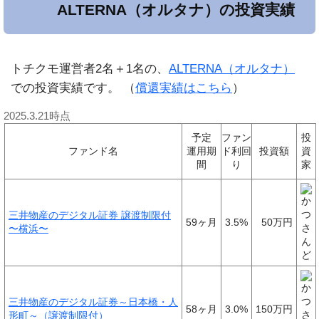
ALTERNA（オルタナ）の投資実績
トチクモ運営者2名＋1名の、
ALTERNA（オルタナ）
での投資実績です。 （
償還実績はこちら
）
2025.3.21時点
予定
ファン
投
ファンド名
運用期
ド
利回
投資額
資
間
り
家
三井物産のデジタル証券 譲渡制限付
59ヶ月
3.5%
50万円
〜横浜〜
三井物産のデジタル証券～日本橋・人
58ヶ月
3.0%
150万円
形町～（譲渡制限付）