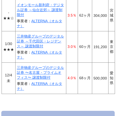
イオンモール新利府・デジタ
ル証券 ～仙台近郊～ 譲渡制
宮
-
限付
3.5％
62ヶ月
城
304,000
★★☆
県
事業者：
ALTERNA（オルタ
ナ）
三井物産グループのデジタル
証券 ～千代田区・レジデン
東
1/30
ス～ 譲渡制限付
3.0％
60ヶ月
京
191,200
★★★
都
事業者：
ALTERNA（オルタ
ナ）
三井物産グループのデジタル
証券 〜名古屋・プライムオ
愛
12/4
フィス〜 譲渡制限付
4.0％
68ヶ月
知
500,000
未
県
事業者：
ALTERNA（オルタ
ナ）