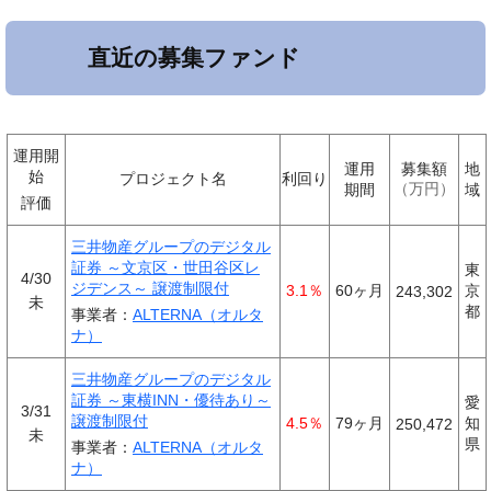
直近の募集ファンド
運用開
運用
募集額
地
始
プロジェクト名
利回り
期間
万円
域
評価
三井物産グループのデジタル
証券 ～文京区・世田谷区レ
東
4/30
ジデンス～ 譲渡制限付
3.1％
60ヶ月
京
243,302
未
都
事業者：
ALTERNA（オルタ
ナ）
三井物産グループのデジタル
証券 ～東横INN・優待あり～
愛
3/31
譲渡制限付
4.5％
79ヶ月
知
250,472
未
県
事業者：
ALTERNA（オルタ
ナ）