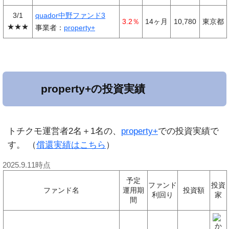
3/1
quador中野ファンド3
3.2％
14ヶ月
10,780
東京都
★★★
事業者：
property+
property+の投資実績
トチクモ運営者2名＋1名の、
property+
での投資実績で
す。 （
償還実績はこちら
）
2025.9.11時点
予定
ファンド
投資
ファンド名
運用期
投資額
利回り
家
間