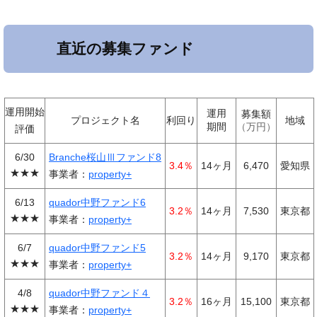
直近の募集ファンド
運用開始
運用
募集額
プロジェクト名
利回り
地域
期間
万円
評価
6/30
Branche桜山Ⅲファンド8
3.4％
14ヶ月
6,470
愛知県
★★★
事業者：
property+
6/13
quador中野ファンド6
3.2％
14ヶ月
7,530
東京都
★★★
事業者：
property+
6/7
quador中野ファンド5
3.2％
14ヶ月
9,170
東京都
★★★
事業者：
property+
4/8
quador中野ファンド４
3.2％
16ヶ月
15,100
東京都
★★★
事業者：
property+